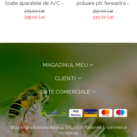
toate aparatele de A/C -
poluare ptr. fereastra -
Respilon Nanomembrane
Respilon NanoMembrane
279,00 Lei
350,00 Lei
RMW 5.0
259,00 Lei
330,00 Lei
MAGAZINUL MEU
CLIENTI
DATE COMERCIALE
©Copyright Business Backup SRL 2026
Platforma E-commerce
by Gomag