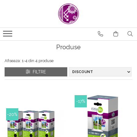
Produse
Afiseaza:
1-
4
din
4
produse
FILTRE
-17%
-20%