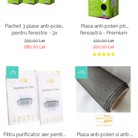
Pachet 3 plase anti-polen
Plasa anti-polen ptr.
pentru ferestre - 3x
fereastră - Premium
Premium Allergic Pro -
Allergic Pro - antracit -
350,00 Lei
120,00 Lei
antracit
Plasa anti polen
280,00 Lei
100,00 Lei
-7%
-6%
Filtru purificator aer pentru
Plasa anti-polen si anti-