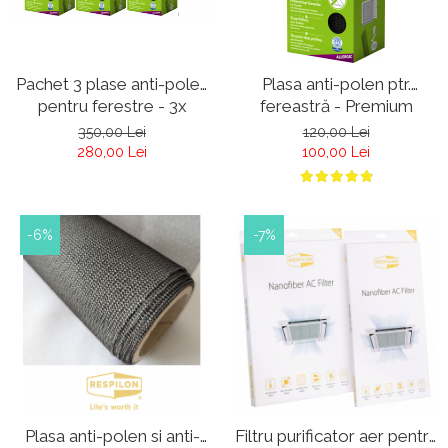
Pachet 3 plase anti-polen
Plasa anti-polen ptr.
pentru ferestre - 3x
fereastră - Premium
Premium Allergic Pro -
Allergic Pro - antracit -
350,00 Lei
120,00 Lei
antracit
Plasa anti polen
280,00 Lei
100,00 Lei
-6%
-7%
Plasa anti-polen si anti-
Filtru purificator aer pentru