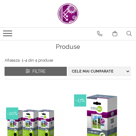
Produse
Afiseaza:
1-
4
din
4
produse
FILTRE
-17%
-20%