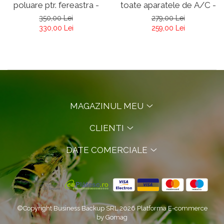
poluare ptr. fereastra -
toate aparatele de A/C -
Respilon NanoMembrane
Respilon Nanomembrane
350,00 Lei
279,00 Lei
RMW 5.0
330,00 Lei
259,00 Lei
MAGAZINUL MEU
CLIENTI
DATE COMERCIALE
©Copyright Business Backup SRL 2026
Platforma E-commerce
by Gomag