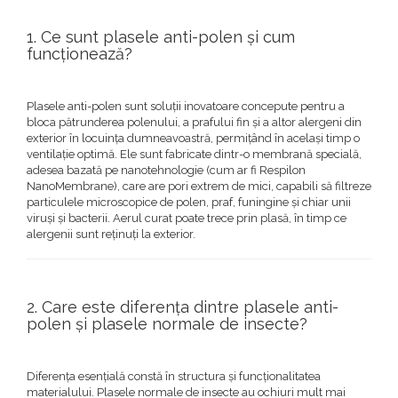
1. Ce sunt plasele anti-polen și cum
funcționează?
Plasele anti-polen sunt soluții inovatoare concepute pentru a
bloca pătrunderea polenului, a prafului fin și a altor alergeni din
exterior în locuința dumneavoastră, permițând în același timp o
ventilație optimă. Ele sunt fabricate dintr-o membrană specială,
adesea bazată pe nanotehnologie (cum ar fi Respilon
NanoMembrane), care are pori extrem de mici, capabili să filtreze
particulele microscopice de polen, praf, funingine și chiar unii
viruși și bacterii. Aerul curat poate trece prin plasă, în timp ce
alergenii sunt reținuți la exterior.
2. Care este diferența dintre plasele anti-
polen și plasele normale de insecte?
Diferența esențială constă în structura și funcționalitatea
materialului. Plasele normale de insecte au ochiuri mult mai