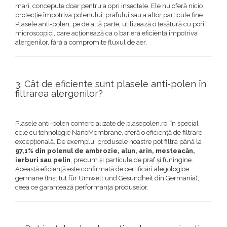
mari, concepute doar pentru a opri insectele. Ele nu oferă nicio
protecție împotriva polenului, prafului sau a altor particule fine.
Plasele anti-polen, pe de altă parte, utilizează o țesătură cu pori
microscopici, care acționează ca o barieră eficientă împotriva
alergenilor, fără a compromite fluxul de aer.
3. Cât de eficiente sunt plasele anti-polen în
filtrarea alergenilor?
Plasele anti-polen comercializate de plasepolen.ro, în special
cele cu tehnologie NanoMembrane, oferă o eficiență de filtrare
excepțională. De exemplu, produsele noastre pot filtra până la
97,1% din polenul de ambrozie, alun, arin, mesteacăn,
ierburi sau pelin
, precum și particule de praf și funingine.
Această eficiență este confirmată de certificări alegologice
germane (Institut für Umwelt und Gesundheit din Germania),
ceea ce garantează performanța produselor.