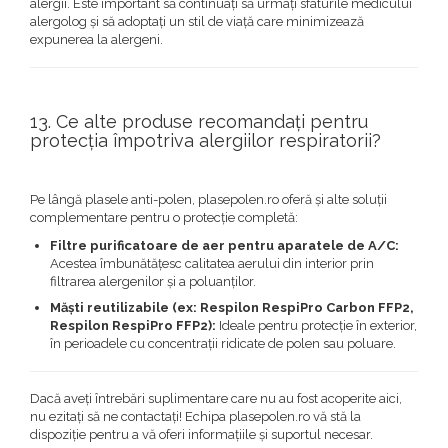
alergii. Este important să continuați să urmați sfaturile medicului
alergolog și să adoptați un stil de viață care minimizează
expunerea la alergeni.
13. Ce alte produse recomandați pentru
protecția împotriva alergiilor respiratorii?
Pe lângă plasele anti-polen, plasepolen.ro oferă și alte soluții
complementare pentru o protecție completă:
Filtre purificatoare de aer pentru aparatele de A/C:
Acestea îmbunătățesc calitatea aerului din interior prin
filtrarea alergenilor și a poluanților.
Măști reutilizabile (ex: Respilon RespiPro Carbon FFP2,
Respilon RespiPro FFP2):
Ideale pentru protecție în exterior,
în perioadele cu concentrații ridicate de polen sau poluare.
Dacă aveți întrebări suplimentare care nu au fost acoperite aici,
nu ezitați să ne contactați! Echipa plasepolen.ro vă stă la
dispoziție pentru a vă oferi informațiile și suportul necesar.