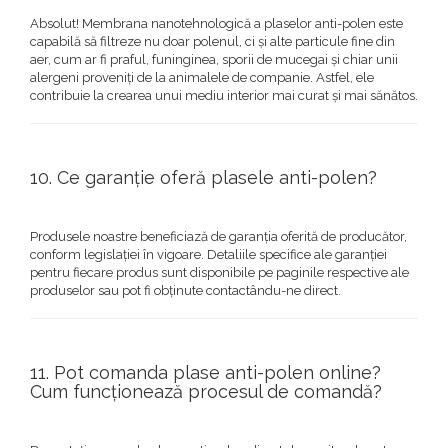
Absolut! Membrana nanotehnologică a plaselor anti-polen este
capabilă să filtreze nu doar polenul, ci și alte particule fine din
aer, cum ar fi praful, funinginea, sporii de mucegai și chiar unii
alergeni proveniți de la animalele de companie. Astfel, ele
contribuie la crearea unui mediu interior mai curat și mai sănătos.
10. Ce garanție oferă plasele anti-polen?
Produsele noastre beneficiază de garanția oferită de producător,
conform legislației în vigoare. Detaliile specifice ale garanției
pentru fiecare produs sunt disponibile pe paginile respective ale
produselor sau pot fi obținute contactându-ne direct.
11. Pot comanda plase anti-polen online?
Cum funcționează procesul de comandă?