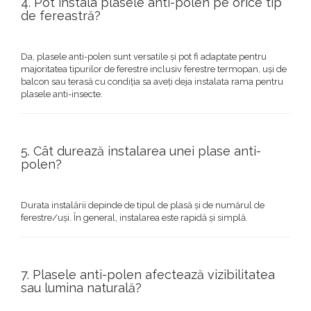
4. Pot instala plasele anti-polen pe orice tip
de fereastră?
Da, plasele anti-polen sunt versatile și pot fi adaptate pentru
majoritatea tipurilor de ferestre inclusiv ferestre termopan, uși de
balcon sau terasă cu condiția sa aveți deja instalata rama pentru
plasele anti-insecte.
5. Cât durează instalarea unei plase anti-
polen?
Durata instalării depinde de tipul de plasă și de numărul de
ferestre/uși. În general, instalarea este rapidă și simplă.
7. Plasele anti-polen afectează vizibilitatea
sau lumina naturală?