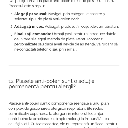
Da, puteți comanda plase anti-polen direct de pe site-ul nostru.
Procesul este simplu:
Alegeți produsul:
Navigați prin categoriile noastre și
selectați tipul de plasă anti-polen dorit.
Adăugați în coș:
Adăugați produsul în coșul de cumpărături.
Finalizați comanda:
Urmați pașii pentru a introduce datele
de livrare și alegeți metoda de plată. Pentru comenzi
personalizate sau dacă aveți nevoie de asistență, vă rugăm să
ne contactați telefonic sau prin email.
12. Plasele anti-polen sunt o soluție
permanentă pentru alergii?
Plasele anti-polen sunt o componentă esențială a unui plan
complex de gestionare a alergiilor respiratorii. Ele reduc
semnificativ expunerea la alergeni în interiorul locuinței,
contribuind la ameliorarea simptomelor și la îmbunătățirea
calității vieții. Cu toate acestea, ele nu reprezintă un "leac" pentru