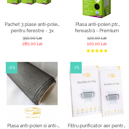
Pachet 3 plase anti-polen
Plasa anti-polen ptr.
pentru ferestre - 3x
fereastră - Premium
Premium Allergic Pro -
Allergic Pro - antracit -
350,00 Lei
120,00 Lei
antracit
Plasa anti polen
280,00 Lei
100,00 Lei
-6%
-7%
Plasa anti-polen si anti-
Filtru purificator aer pentru