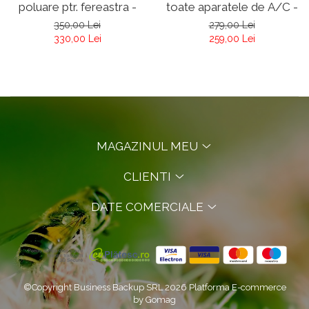
poluare ptr. fereastra -
toate aparatele de A/C -
Respilon NanoMembrane
Respilon Nanomembrane
350,00 Lei
279,00 Lei
RMW 5.0
330,00 Lei
259,00 Lei
MAGAZINUL MEU
CLIENTI
DATE COMERCIALE
©Copyright Business Backup SRL 2026
Platforma E-commerce
by Gomag