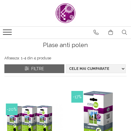
Plase anti polen
Afiseaza:
1-
4
din
4
produse
FILTRE
-17%
-20%