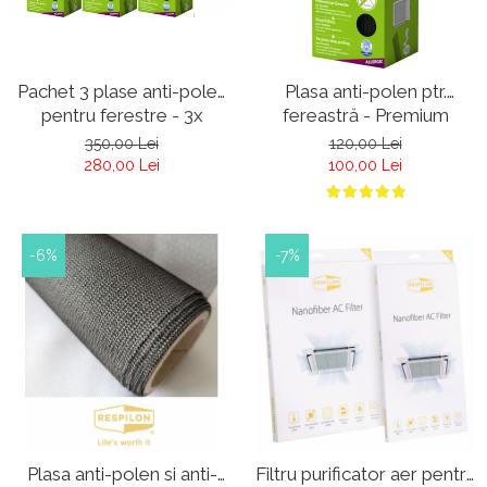
Pachet 3 plase anti-polen
Plasa anti-polen ptr.
pentru ferestre - 3x
fereastră - Premium
Premium Allergic Pro -
Allergic Pro - antracit -
350,00 Lei
120,00 Lei
antracit
Plasa anti polen
280,00 Lei
100,00 Lei
-6%
-7%
Plasa anti-polen si anti-
Filtru purificator aer pentru