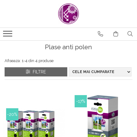
Plase anti polen
Afiseaza:
1-
4
din
4
produse
FILTRE
-17%
-20%