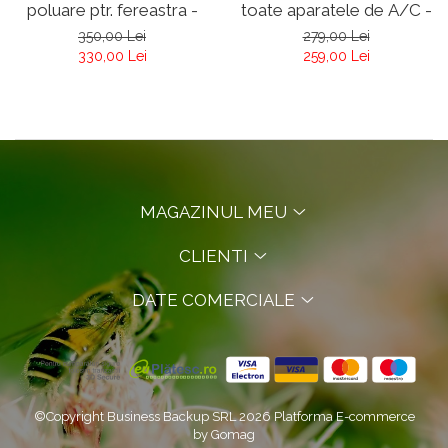
poluare ptr. fereastra -
toate aparatele de A/C -
Respilon NanoMembrane
Respilon Nanomembrane
350,00 Lei
279,00 Lei
RMW 5.0
330,00 Lei
259,00 Lei
MAGAZINUL MEU
CLIENTI
DATE COMERCIALE
©Copyright Business Backup SRL 2026
Platforma E-commerce
by Gomag